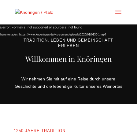
Video-
a error: Format(s) not supported or source(s) not found
Player
 herunterladen: https://www.knoeringen.de/wp-content/uploads/2026/01/0130-1.mp4
TRADITION, LEBEN UND GEMEINSCHAFT
ERLEBEN
Willkommen in Knöringen
Wir nehmen Sie mit auf eine Reise durch unsere
Geschichte und die lebendige Kultur unseres Weinortes
1250 JAHRE TRADITION