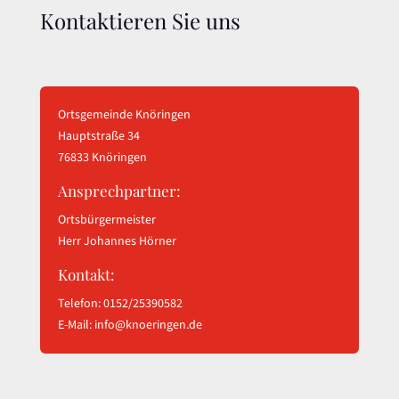
Kontaktieren Sie uns
Ortsgemeinde Knöringen
Hauptstraße 34
76833 Knöringen
Ansprechpartner:
Ortsbürgermeister
Herr Johannes Hörner
Kontakt:
Telefon: 0152/25390582
E-Mail:
info@knoeringen.de