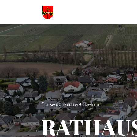

Home
»
Unser Dorf
»
Rathaus
RATHAU