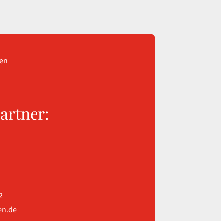
gen
artner:
2
en.de