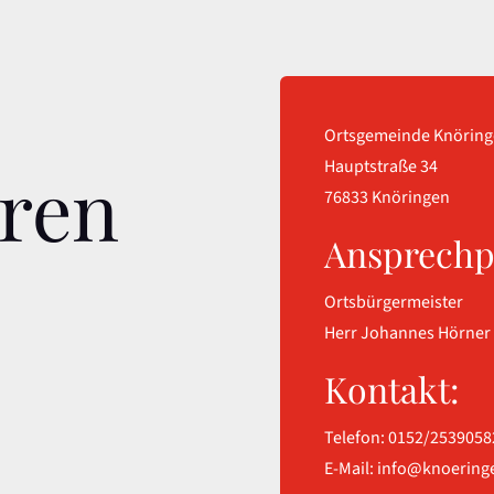
Ortsgemeinde Knörin
Hauptstraße 34
eren
76833 Knöringen
Ansprechp
Ortsbürgermeister
Herr Johannes Hörner
Kontakt:
Telefon: 0152/2539058
E-Mail:
info@knoering